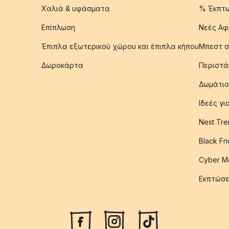
Χαλιά & υφάσματα
% Έκπτ
Επίπλωση
Νεές Αφ
Έπιπλα εξωτερικού χώρου και έπιπλα κήπου
Μπεστ σ
Δωροκάρτα
Περιστά
Δωμάτιο
Ιδεές γ
Nest Tre
Black Fr
Cyber M
Εκπτώσε