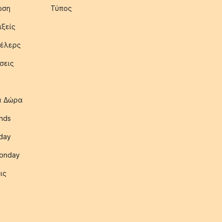
ωση
Τύπος
ιξείς
έλερς
σεις
ια Δώρα
nds
iday
onday
ις