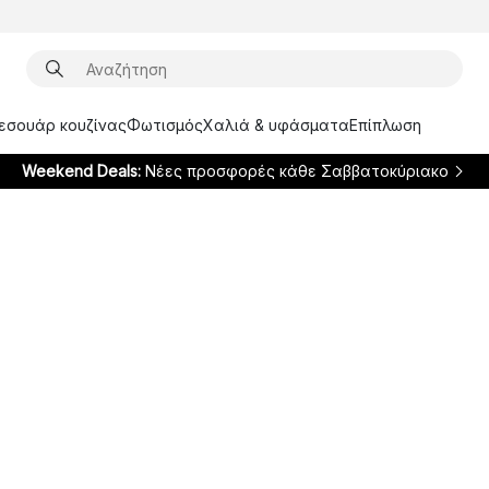
ξεσουάρ κουζίνας
Φωτισμός
Χαλιά & υφάσματα
Επίπλωση
Weekend Deals:
Νέες προσφορές κάθε Σαββατοκύριακο