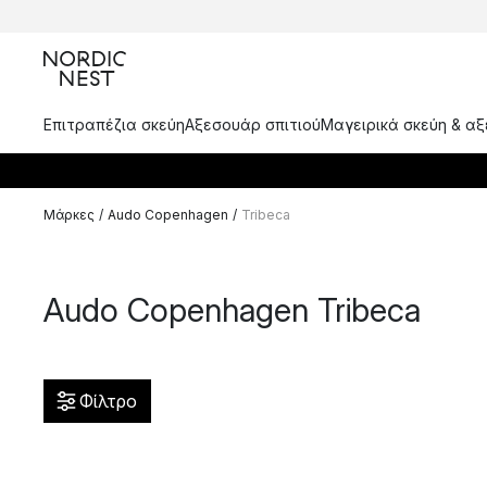
Επιτραπέζια σκεύη
Αξεσουάρ σπιτιού
Μαγειρικά σκεύη & α
Μάρκες
/
Audo Copenhagen
/
Tribeca
Audo Copenhagen Tribeca
Φίλτρο