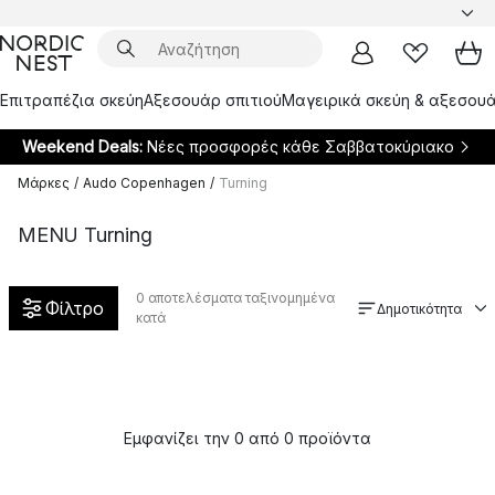
Επιτραπέζια σκεύη
Αξεσουάρ σπιτιού
Μαγειρικά σκεύη & αξεσουά
Weekend Deals:
Νέες προσφορές κάθε Σαββατοκύριακο
Μάρκες
/
Audo Copenhagen
/
Turning
MENU Turning
0
αποτελέσματα ταξινομημένα
Φίλτρο
Δημοτικότητα
κατά
Εμφανίζει την 0 από 0 προϊόντα