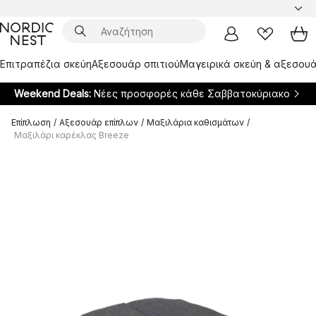
Επιτραπέζια σκεύη
Αξεσουάρ σπιτιού
Μαγειρικά σκεύη & αξεσουά
Weekend Deals:
Νέες προσφορές κάθε Σαββατοκύριακο
Επίπλωση
/
Αξεσουάρ επίπλων
/
Μαξιλάρια καθισμάτων
/
Μαξιλάρι καρέκλας Breeze