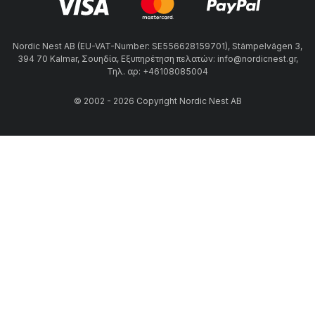
Nordic Nest AB (EU-VAT-Number: SE556628159701), Stämpelvägen 3,
394 70 Kalmar, Σουηδία, Εξυπηρέτηση πελατών: info@nordicnest.gr,
Τηλ. αρ: +46108085004
© 2002 - 2026 Copyright Nordic Nest AB