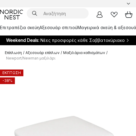
Επιτραπέζια σκεύη
Αξεσουάρ σπιτιού
Μαγειρικά σκεύη & αξεσουά
Weekend Deals:
Νέες προσφορές κάθε Σαββατοκύριακο
Επίπλωση
/
Αξεσουάρ επίπλων
/
Μαξιλάρια καθισμάτων
/
Newport/Newman μαξιλάρι
ΕΚΠΤΩΣΗ
-38%