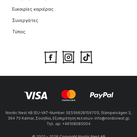
Ευκαιρίες καριέρας
Συνεργάτες
Τύπος
Nordic Nest AB (EU-VAT-Number: SE556628159701), Stämpelvägen 3,
394 70 Kalmar, Σουηδία, Εξυπηρέτηση πελατών: info@nordicnest.gr,
Τηλ. αρ: +46108085004
© 2002 - 2026 Copyright Nordic Nest AB