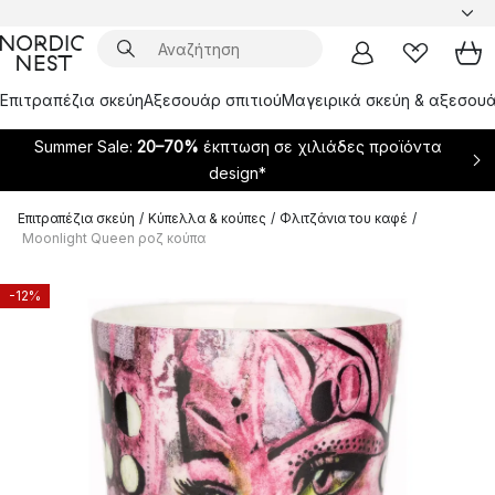
Επιτραπέζια σκεύη
Αξεσουάρ σπιτιού
Μαγειρικά σκεύη & αξεσουά
Summer Sale:
20–70%
έκπτωση σε χιλιάδες προϊόντα
design*
Επιτραπέζια σκεύη
/
Κύπελλα & κούπες
/
Φλιτζάνια του καφέ
/
Moonlight Queen ροζ κούπα
-12%