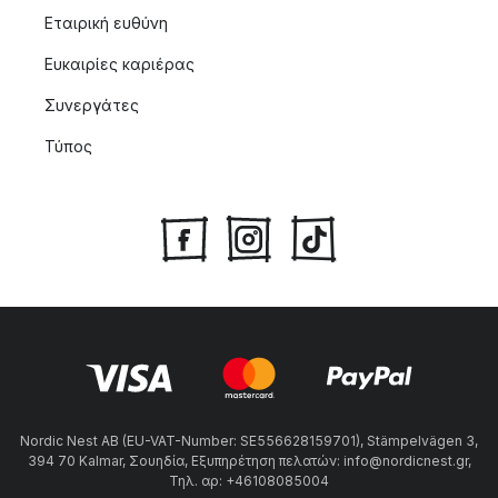
Εταιρική ευθύνη
Ευκαιρίες καριέρας
Συνεργάτες
Τύπος
Nordic Nest AB (EU-VAT-Number: SE556628159701), Stämpelvägen 3,
394 70 Kalmar, Σουηδία, Εξυπηρέτηση πελατών: info@nordicnest.gr,
Τηλ. αρ: +46108085004