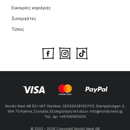
Ευκαιρίες καριέρας
Συνεργάτες
Τύπος
Nordic Nest AB (EU-VAT-Number: SE556628159701), Stämpelvägen 3,
394 70 Kalmar, Σουηδία, Εξυπηρέτηση πελατών: info@nordicnest.gr,
Τηλ. αρ: +46108085004
© 2002 - 2026 Copyright Nordic Nest AB