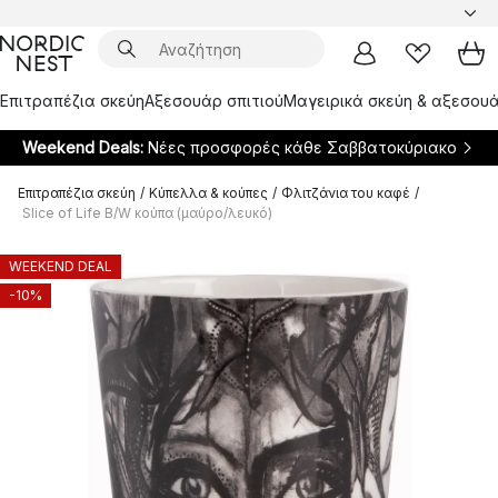
Επιτραπέζια σκεύη
Αξεσουάρ σπιτιού
Μαγειρικά σκεύη & αξεσουά
Weekend Deals:
Νέες προσφορές κάθε Σαββατοκύριακο
Επιτραπέζια σκεύη
/
Κύπελλα & κούπες
/
Φλιτζάνια του καφέ
/
Slice of Life B/W κούπα (μαύρο/λευκό)
WEEKEND DEAL
-10%