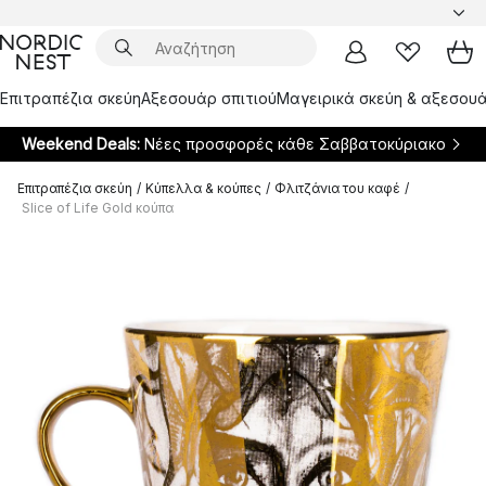
Επιτραπέζια σκεύη
Αξεσουάρ σπιτιού
Μαγειρικά σκεύη & αξεσουά
Weekend Deals:
Νέες προσφορές κάθε Σαββατοκύριακο
Επιτραπέζια σκεύη
/
Κύπελλα & κούπες
/
Φλιτζάνια του καφέ
/
Slice of Life Gold κούπα