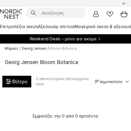
Επιτραπέζια σκεύη
Αξεσουάρ σπιτιού
Μαγειρικά σκεύη & αξεσουά
Weekend Deals – μόνο για
ακόμα
Μάρκες
/
Georg Jensen
/
Bloom Botanica
Georg Jensen Bloom Botanica
0
αποτελέσματα ταξινομημένα
Φίλτρο
Δημοτικότητα
κατά
Εμφανίζει την 0 από 0 προϊόντα