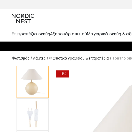
Επιτραπέζια σκεύη
Αξεσουάρ σπιτιού
Μαγειρικά σκεύη & α
Φωτισμός
/
Λάμπες
/
Φωτιστικά γραφείου & επιτραπέζια
/
Torrano απ
-11%