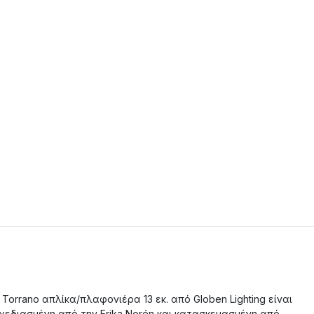
 Torrano απλίκα/πλαφονιέρα 13 εκ. από Globen Lighting είναι
χεδιασμένη από την Erika Norén και κατασκευασμένη από