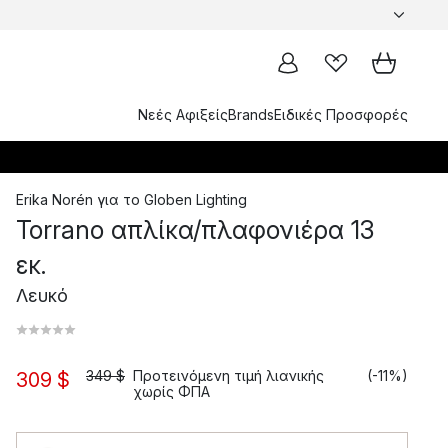
Νεές Αφιξείς
Brands
Ειδικές Προσφορές
Erika Norén
για το
Globen Lighting
Torrano απλίκα/πλαφονιέρα 13
εκ.
Λευκό
349 $
Προτεινόμενη τιμή λιανικής
(-11%)
309 $
χωρίς ΦΠΑ