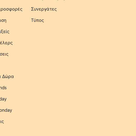
 προσφορές
Συνεργάτες
ωση
Τύπος
ιξείς
έλερς
σεις
ια Δώρα
nds
iday
onday
ις