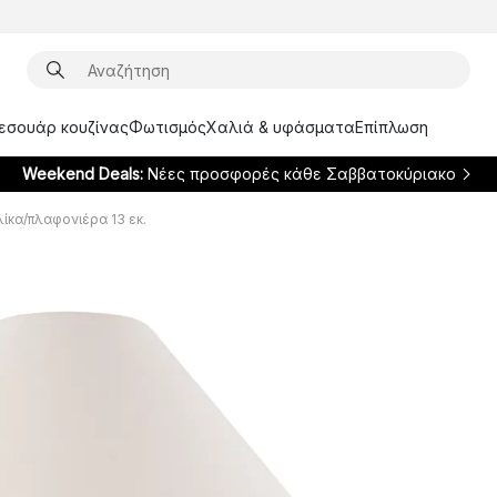
ξεσουάρ κουζίνας
Φωτισμός
Χαλιά & υφάσματα
Επίπλωση
Weekend Deals:
Νέες προσφορές κάθε Σαββατοκύριακο
λίκα/πλαφονιέρα 13 εκ.