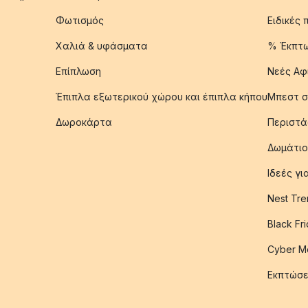
Φωτισμός
Ειδικές
Χαλιά & υφάσματα
% Έκπτ
Επίπλωση
Νεές Αφ
Έπιπλα εξωτερικού χώρου και έπιπλα κήπου
Μπεστ σ
Δωροκάρτα
Περιστά
Δωμάτιο
Ιδεές γ
Nest Tre
Black Fr
Cyber M
Εκπτώσε