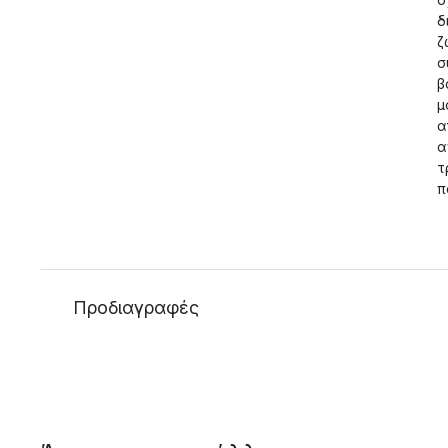
δ
ζ
σ
β
μ
α
α
τ
π
Προδιαγραφές