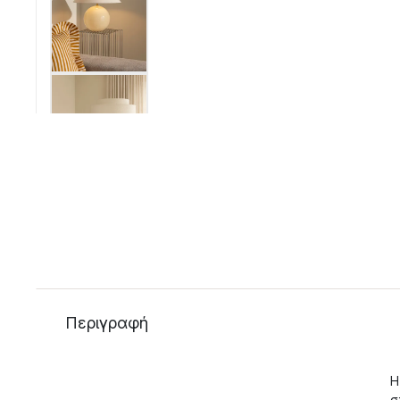
Περιγραφή
Η
σ