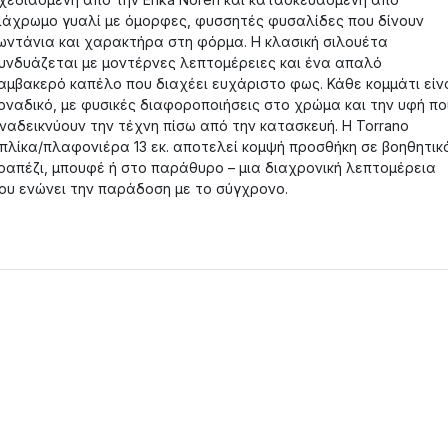
ιάχρωμο γυαλί με όμορφες, φυσσητές φυσαλίδες που δίνουν
ωντάνια και χαρακτήρα στη φόρμα. Η κλασική σιλουέτα
υνδυάζεται με μοντέρνες λεπτομέρειες και ένα απαλό
αμβακερό καπέλο που διαχέει ευχάριστο φως. Κάθε κομμάτι είν
οναδικό, με φυσικές διαφοροποιήσεις στο χρώμα και την υφή πο
ναδεικνύουν την τέχνη πίσω από την κατασκευή. Η Torrano
πλίκα/πλαφονιέρα 13 εκ. αποτελεί κομψή προσθήκη σε βοηθητικ
ραπέζι, μπουφέ ή στο παράθυρο – μια διαχρονική λεπτομέρεια
ου ενώνει την παράδοση με το σύγχρονο.