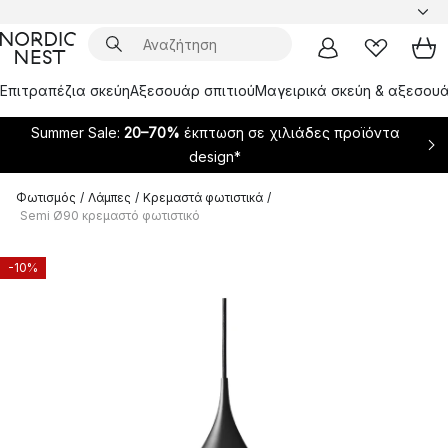
Επιτραπέζια σκεύη
Αξεσουάρ σπιτιού
Μαγειρικά σκεύη & αξεσουά
Summer Sale:
20–70%
έκπτωση σε χιλιάδες προϊόντα
design*
Φωτισμός
/
Λάμπες
/
Κρεμαστά φωτιστικά
/
Semi Ø90 κρεμαστό φωτιστικό
-10%