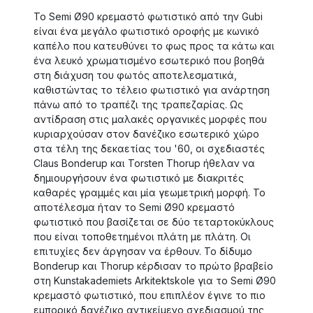
Το Semi Ø90 κρεμαστό φωτιστικό από την Gubi
είναι ένα μεγάλο φωτιστικό οροφής με κωνικό
καπέλο που κατευθύνει το φως προς τα κάτω και
ένα λευκό χρωματισμένο εσωτερικό που βοηθά
στη διάχυση του φωτός αποτελεσματικά,
καθιστώντας το τέλειο φωτιστικό για ανάρτηση
πάνω από το τραπέζι της τραπεζαρίας. Ως
αντίδραση στις μαλακές οργανικές μορφές που
κυριαρχούσαν στον δανέζικο εσωτερικό χώρο
στα τέλη της δεκαετίας του '60, οι σχεδιαστές
Claus Bonderup και Torsten Thorup ήθελαν να
δημιουργήσουν ένα φωτιστικό με διακριτές
καθαρές γραμμές και μία γεωμετρική μορφή. Το
αποτέλεσμα ήταν το Semi Ø90 κρεμαστό
φωτιστικό που βασίζεται σε δύο τεταρτοκύκλους
που είναι τοποθετημένοι πλάτη με πλάτη. Οι
επιτυχίες δεν άργησαν να έρθουν. Το δίδυμο
Bonderup και Thorup κέρδισαν το πρώτο βραβείο
στη Kunstakademiets Arkitektskole για το Semi Ø90
κρεμαστό φωτιστικό, που επιπλέον έγινε το πιο
εμπορικό δανέζικο αντικείμενο σχεδιασμού της