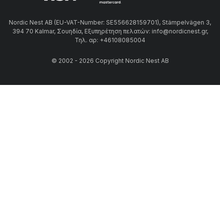
Nordic Nest AB (EU-VAT-Number: SE556628159701), Stämpelvägen 3,
394 70 Kalmar, Σουηδία, Εξυπηρέτηση πελατών: info@nordicnest.gr,
Τηλ. αρ: +46108085004
© 2002 - 2026 Copyright Nordic Nest AB