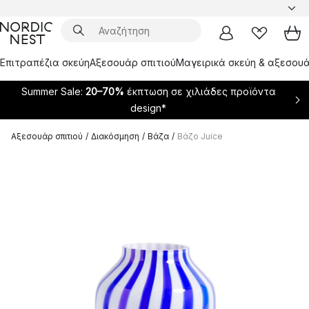
Επιτραπέζια σκεύη
Αξεσουάρ σπιτιού
Μαγειρικά σκεύη & αξεσουά
Summer Sale:
20–70%
έκπτωση σε χιλιάδες προϊόντα
design*
Αξεσουάρ σπιτιού
/
Διακόσμηση
/
Βάζα
/
Βάζο Juice