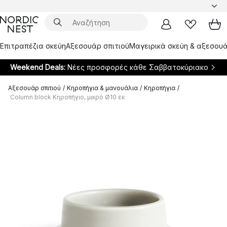
Επιτραπέζια σκεύη
Αξεσουάρ σπιτιού
Μαγειρικά σκεύη & αξεσουά
Weekend Deals:
Νέες προσφορές κάθε Σαββατοκύριακο
Αξεσουάρ σπιτιού
/
Κηροπήγια & μανουάλια
/
Κηροπήγια
/
Column block Κηροπήγιο, μικρό Ø10 εκ