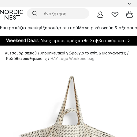
Επιτραπέζια σκεύη
Αξεσουάρ σπιτιού
Μαγειρικά σκεύη & αξεσουά
Weekend Deals:
Νέες προσφορές κάθε Σαββατοκύριακο
Αξεσουάρ σπιτιού
/
Αποθηκευτικοί χώροι για το σπίτι & διοργανωτές
/
Καλάθια αποθήκευσης
/
HAY Logo Weekend bag