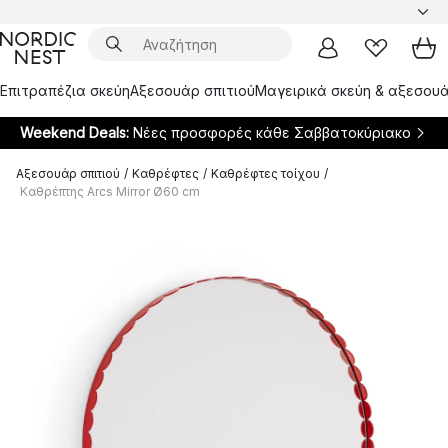
Επιτραπέζια σκεύη
Αξεσουάρ σπιτιού
Μαγειρικά σκεύη & αξεσουά
Weekend Deals:
Νέες προσφορές κάθε Σαββατοκύριακο
Αξεσουάρ σπιτιού
/
Καθρέφτες
/
Καθρέφτες τοίχου
/
Καθρέπτης Arcs Mirror Ø60 cm