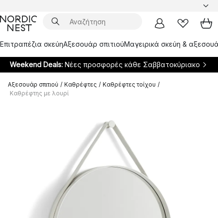
Επιτραπέζια σκεύη
Αξεσουάρ σπιτιού
Μαγειρικά σκεύη & αξεσουά
Weekend Deals:
Νέες προσφορές κάθε Σαββατοκύριακο
Αξεσουάρ σπιτιού
/
Καθρέφτες
/
Καθρέφτες τοίχου
/
Καθρέφτης με λουρί