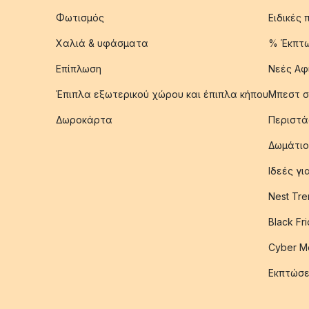
Φωτισμός
Ειδικές
Χαλιά & υφάσματα
% Έκπτ
Επίπλωση
Νεές Αφ
Έπιπλα εξωτερικού χώρου και έπιπλα κήπου
Μπεστ σ
Δωροκάρτα
Περιστά
Δωμάτιο
Ιδεές γ
Nest Tre
Black Fr
Cyber M
Εκπτώσε