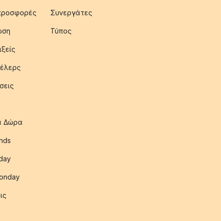
 προσφορές
Συνεργάτες
ωση
Τύπος
ιξείς
έλερς
σεις
ια Δώρα
nds
iday
onday
ις