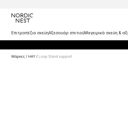
Επιτραπέζια σκεύη
Αξεσουάρ σπιτιού
Μαγειρικά σκεύη & α
Μάρκες
/
HAY
/
Loop Stand support