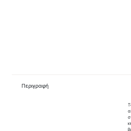
Περιγραφή
Τ
α
σ
κ
β