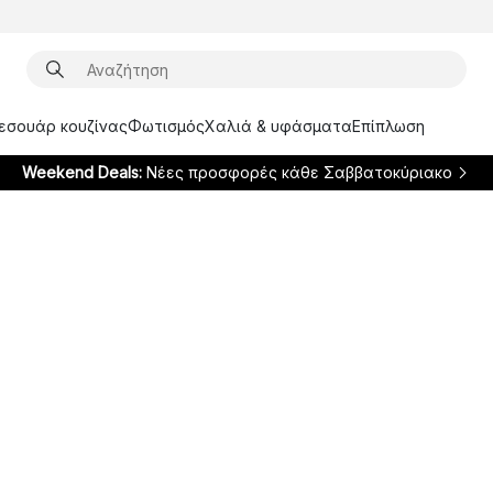
ξεσουάρ κουζίνας
Φωτισμός
Χαλιά & υφάσματα
Επίπλωση
Weekend Deals:
Νέες προσφορές κάθε Σαββατοκύριακο