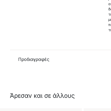
α
δ
τ
μ
π
τ
Προδιαγραφές
Άρεσαν και σε άλλους