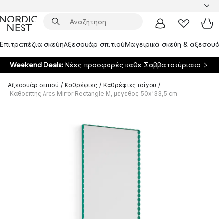
Επιτραπέζια σκεύη
Αξεσουάρ σπιτιού
Μαγειρικά σκεύη & αξεσουά
Weekend Deals:
Νέες προσφορές κάθε Σαββατοκύριακο
Αξεσουάρ σπιτιού
/
Καθρέφτες
/
Καθρέφτες τοίχου
/
Καθρέπτης Arcs Mirror Rectangle M, μέγεθος 50x133,5 cm