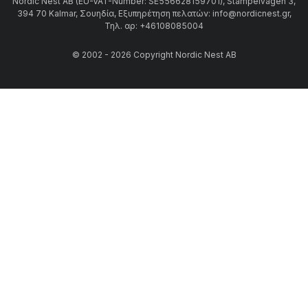
Nordic Nest AB (EU-VAT-Number: SE556628159701), Stämpelvägen 3,
394 70 Kalmar, Σουηδία, Εξυπηρέτηση πελατών: info@nordicnest.gr,
Τηλ. αρ: +46108085004
© 2002 - 2026 Copyright Nordic Nest AB