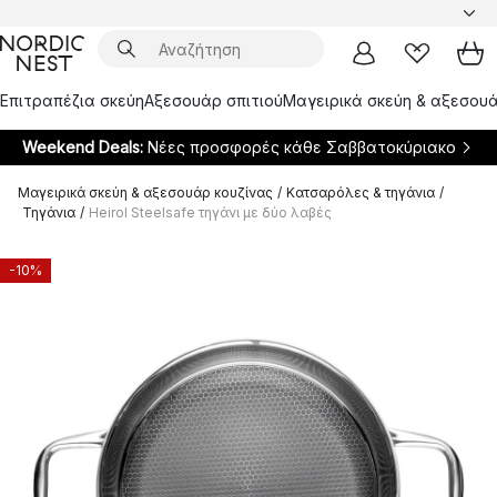
Επιτραπέζια σκεύη
Αξεσουάρ σπιτιού
Μαγειρικά σκεύη & αξεσουά
Weekend Deals:
Νέες προσφορές κάθε Σαββατοκύριακο
Μαγειρικά σκεύη & αξεσουάρ κουζίνας
/
Κατσαρόλες & τηγάνια
/
Τηγάνια
/
Heirol Steelsafe τηγάνι με δύο λαβές
-10%