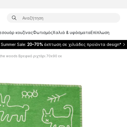
ξεσουάρ κουζίνας
Φωτισμός
Χαλιά & υφάσματα
Επίπλωση
Summer Sale:
20–70%
έκπτωση σε χιλιάδες προϊόντα design*
 the woods Βρεφικό ριχτάρι 70x90 εκ