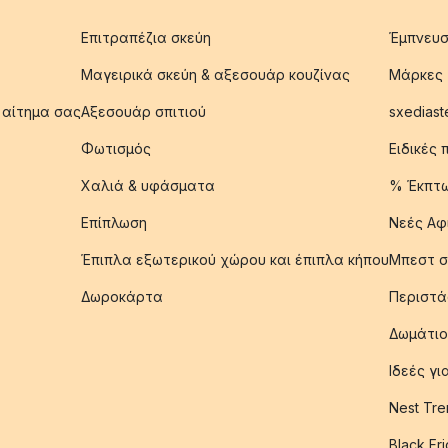
Επιτραπέζια σκεύη
Έμπνευσ
Μαγειρικά σκεύη & αξεσουάρ κουζίνας
Μάρκες
 αίτημα σας
Αξεσουάρ σπιτιού
sxediast
Φωτισμός
Ειδικές
Χαλιά & υφάσματα
% Έκπτ
Επίπλωση
Νεές Αφ
Έπιπλα εξωτερικού χώρου και έπιπλα κήπου
Μπεστ σ
Δωροκάρτα
Περιστά
Δωμάτιο
Ιδεές γ
Nest Tre
Black Fr