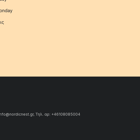
onday
ις
info@nordicnest.gr, Τηλ. αρ: +46108085004