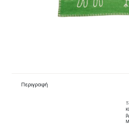
Περιγραφή
Τ
K
β
M