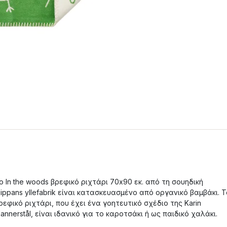
ο In the woods βρεφικό ριχτάρι 70x90 εκ. από τη σουηδική
lippans yllefabrik είναι κατασκευασμένο από οργανικό βαμβάκι. Τ
ρεφικό ριχτάρι, που έχει ένα γοητευτικό σχέδιο της Karin
annerstål, είναι ιδανικό για το καροτσάκι ή ως παιδικό χαλάκι.