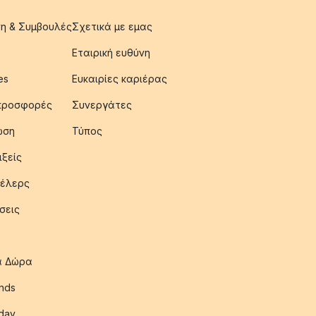
η & Συμβουλές
Σχετικά με εμας
Εταιρική ευθύνη
es
Ευκαιρίες καριέρας
 προσφορές
Συνεργάτες
ωση
Τύπος
ιξείς
έλερς
σεις
ια Δώρα
nds
iday