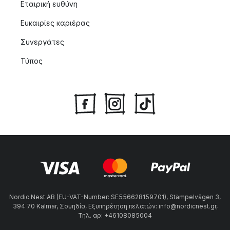
Εταιρική ευθύνη
Ευκαιρίες καριέρας
Συνεργάτες
Τύπος
Nordic Nest AB (EU-VAT-Number: SE556628159701), Stämpelvägen 3,
394 70 Kalmar, Σουηδία, Εξυπηρέτηση πελατών: info@nordicnest.gr,
Τηλ. αρ: +46108085004