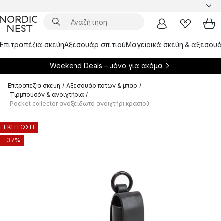
Επιτραπέζια σκεύη
Αξεσουάρ σπιτιού
Μαγειρικά σκεύη & αξεσουά
Weekend Deals – μόνο για
ακόμα
Επιτραπέζια σκεύη
/
Αξεσουάρ ποτών & μπαρ
/
Τιρμπουσόν & ανοιχτήρια
/
Pocket collector ανοξείδωτο ανοιχτήρι κρασιού
ΕΚΠΤΩΣΗ
-37%