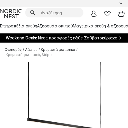
Επιτραπέζια σκεύη
Αξεσουάρ σπιτιού
Μαγειρικά σκεύη & αξεσουά
Weekend Deals:
Νέες προσφορές κάθε Σαββατοκύριακο
Φωτισμός
/
Λάμπες
/
Κρεμαστά φωτιστικά
/
Κρεμαστό φωτιστικό, Stripe