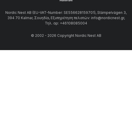
Nordic Nest AB (EU-VAT-Number: SE556628159701), Stämpelvägen 3,
394 70 Kalmar, Σουηδία, Εξυπηρέτηση πελατών: info@nordicnest.gr,
Τηλ. αρ: +46108085004
© 2002 - 2026 Copyright Nordic Nest AB