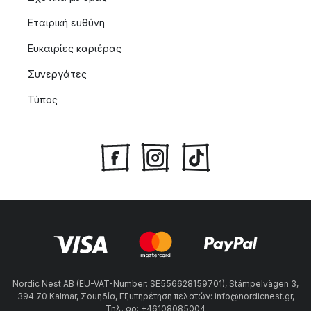
Εταιρική ευθύνη
Ευκαιρίες καριέρας
Συνεργάτες
Τύπος
Nordic Nest AB (EU-VAT-Number: SE556628159701), Stämpelvägen 3,
394 70 Kalmar, Σουηδία, Εξυπηρέτηση πελατών: info@nordicnest.gr,
Τηλ. αρ: +46108085004