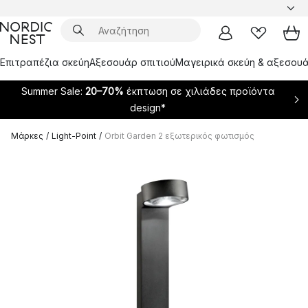
Επιτραπέζια σκεύη
Αξεσουάρ σπιτιού
Μαγειρικά σκεύη & αξεσουά
Summer Sale:
20–70%
έκπτωση σε χιλιάδες προϊόντα
design*
Μάρκες
/
Light-Point
/
Orbit Garden 2 εξωτερικός φωτισμός