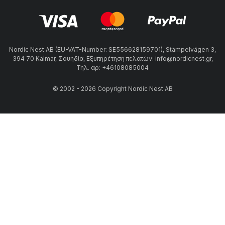
Nordic Nest AB (EU-VAT-Number: SE556628159701), Stämpelvägen 3,
394 70 Kalmar, Σουηδία, Εξυπηρέτηση πελατών: info@nordicnest.gr,
Τηλ. αρ: +46108085004
© 2002 - 2026 Copyright Nordic Nest AB