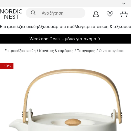
Επιτραπέζια σκεύη
Αξεσουάρ σπιτιού
Μαγειρικά σκεύη & αξεσουά
Weekend Deals – μόνο για
ακόμα
Επιτραπέζια σκεύη
/
Κανάτες & καράφες
/
Τσαγιέρες
/
Oiva τσαγιέρα
-10%