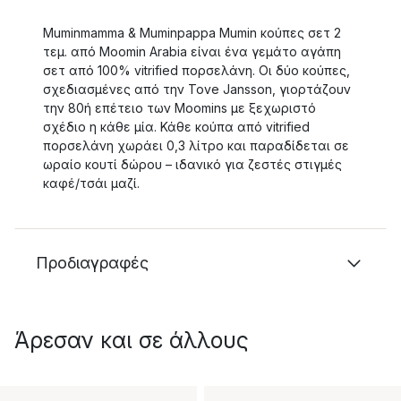
Muminmamma & Muminpappa Mumin κούπες σετ 2
τεμ. από Moomin Arabia είναι ένα γεμάτο αγάπη
σετ από 100% vitrified πορσελάνη. Οι δύο κούπες,
σχεδιασμένες από την Tove Jansson, γιορτάζουν
την 80ή επέτειο των Moomins με ξεχωριστό
σχέδιο η κάθε μία. Κάθε κούπα από vitrified
πορσελάνη χωράει 0,3 λίτρο και παραδίδεται σε
ωραίο κουτί δώρου – ιδανικό για ζεστές στιγμές
καφέ/τσάι μαζί.
Προδιαγραφές
Άρεσαν και σε άλλους