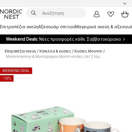
Επιτραπέζια σκεύη
Αξεσουάρ σπιτιού
Μαγειρικά σκεύη & αξεσουά
Weekend Deals:
Νέες προσφορές κάθε Σαββατοκύριακο
Επιτραπέζια σκεύη
/
Κύπελλα & κούπες
/
Κούπες Moomin
/
Muminmamma & Muminpappa Mumin κούπες σετ 2 τεμ.
WEEKEND DEAL
-13%