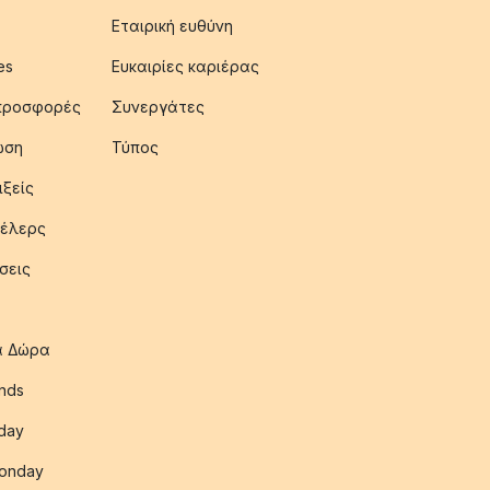
Εταιρική ευθύνη
es
Ευκαιρίες καριέρας
 προσφορές
Συνεργάτες
ωση
Τύπος
ιξείς
έλερς
σεις
ια Δώρα
nds
iday
onday