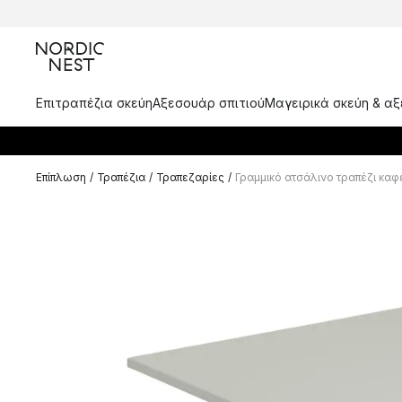
Επιτραπέζια σκεύη
Αξεσουάρ σπιτιού
Μαγειρικά σκεύη & α
Επίπλωση
/
Τραπέζια
/
Τραπεζαρίες
/
Γραμμικό ατσάλινο τραπέζι καφέ 