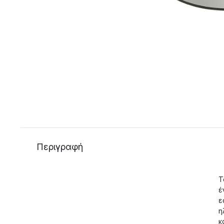
Περιγραφή
Τ
έ
ε
η
κ