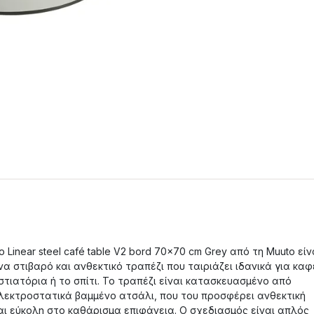
ο Linear steel café table V2 bord 70x70 cm Grey από τη Muuto είν
να στιβαρό και ανθεκτικό τραπέζι που ταιριάζει ιδανικά για καφ
στιατόρια ή το σπίτι. Το τραπέζι είναι κατασκευασμένο από
λεκτροστατικά βαμμένο ατσάλι, που του προσφέρει ανθεκτική
αι εύκολη στο καθάρισμα επιφάνεια. Ο σχεδιασμός είναι απλός