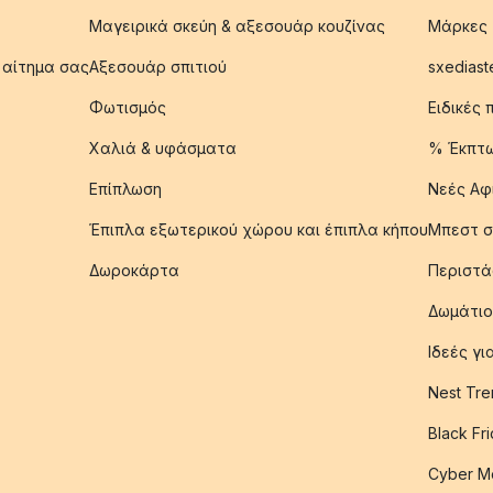
Μαγειρικά σκεύη & αξεσουάρ κουζίνας
Μάρκες
 αίτημα σας
Αξεσουάρ σπιτιού
sxediast
Φωτισμός
Ειδικές
Χαλιά & υφάσματα
% Έκπτ
Επίπλωση
Νεές Αφ
Έπιπλα εξωτερικού χώρου και έπιπλα κήπου
Μπεστ σ
Δωροκάρτα
Περιστά
Δωμάτιο
Ιδεές γ
Nest Tre
Black Fr
Cyber M