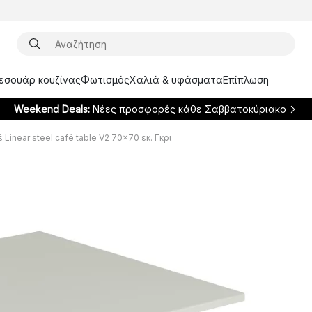
ξεσουάρ κουζίνας
Φωτισμός
Χαλιά & υφάσματα
Επίπλωση
Weekend Deals:
Νέες προσφορές κάθε Σαββατοκύριακο
Linear steel café table V2 70x70 εκ. Γκρι