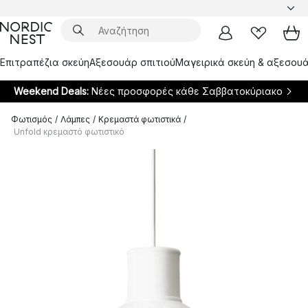
Επιτραπέζια σκεύη
Αξεσουάρ σπιτιού
Μαγειρικά σκεύη & αξεσουά
Weekend Deals:
Νέες προσφορές κάθε Σαββατοκύριακο
Φωτισμός
/
Λάμπες
/
Κρεμαστά φωτιστικά
/
Unfold κρεμαστό φωτιστικό