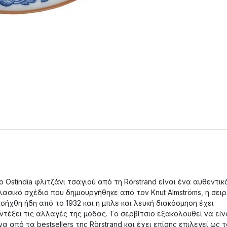
ο Ostindia φλιτζάνι τσαγιού από τη Rörstrand είναι ένα αυθεντικ
λασικό σχέδιο που δημιουργήθηκε από τον Knut Almströms, η σει
ισήχθη ήδη από το 1932 και η μπλε και λευκή διακόσμηση έχει
ντέξει τις αλλαγές της μόδας. Το σερβίτσιο εξακολουθεί να είν
να από τα bestsellers της Rörstrand και έχει επίσης επιλεγεί ως 