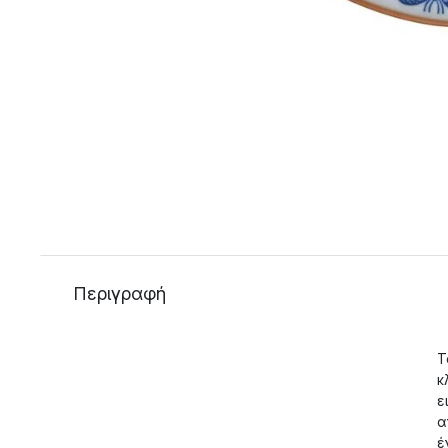
Περιγραφή
Τ
κ
ε
α
έ