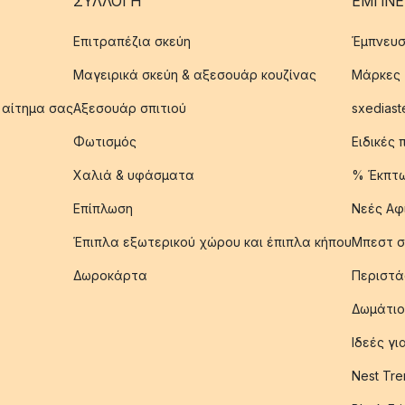
ΣΥΛΛΟΓΉ
ΈΜΠΝΕ
Επιτραπέζια σκεύη
Έμπνευσ
Μαγειρικά σκεύη & αξεσουάρ κουζίνας
Μάρκες
 αίτημα σας
Αξεσουάρ σπιτιού
sxediast
Φωτισμός
Ειδικές
Χαλιά & υφάσματα
% Έκπτ
Επίπλωση
Νεές Αφ
Έπιπλα εξωτερικού χώρου και έπιπλα κήπου
Μπεστ σ
Δωροκάρτα
Περιστά
Δωμάτιο
Ιδεές γ
Nest Tre