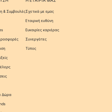
ΥΣΗ
Η ΕΤΑΊΡΙΑ ΜΑΣ
η & Συμβουλές
Σχετικά με εμας
Εταιρική ευθύνη
es
Ευκαιρίες καριέρας
 προσφορές
Συνεργάτες
ωση
Τύπος
ιξείς
έλερς
σεις
ια Δώρα
nds