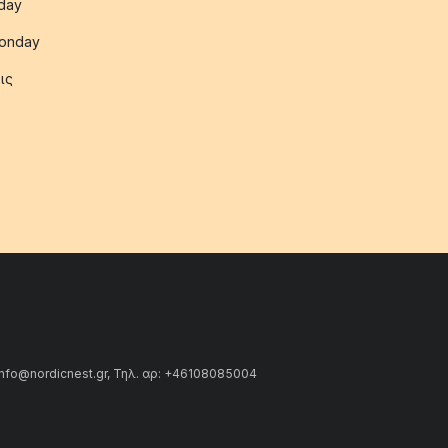
iday
onday
ις
info@nordicnest.gr, Τηλ. αρ: +46108085004