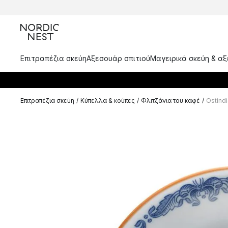
Επιτραπέζια σκεύη
Αξεσουάρ σπιτιού
Μαγειρικά σκεύη & α
Επιτραπέζια σκεύη
/
Κύπελλα & κούπες
/
Φλιτζάνια του καφέ
/
Ostindi