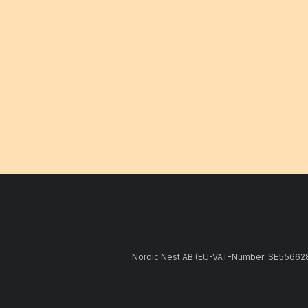
Nordic Nest AB (EU-VAT-Number: SE5566281