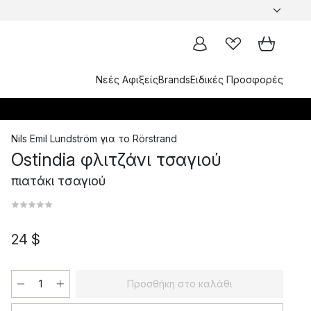
Νεές Αφιξείς
Brands
Ειδικές Προσφορές
Nils Emil Lundström
για το
Rörstrand
Ostindia φλιτζάνι τσαγιού
πιατάκι τσαγιού
24 $
Προσθήκη στο καλάθι