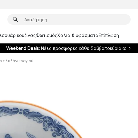
ξεσουάρ κουζίνας
Φωτισμός
Χαλιά & υφάσματα
Επίπλωση
Weekend Deals:
Νέες προσφορές κάθε Σαββατοκύριακο
a φλιτζάνι τσαγιού