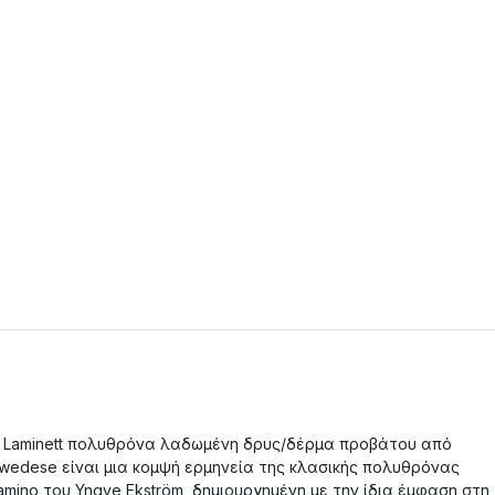
 Laminett πολυθρόνα λαδωμένη δρυς/δέρμα προβάτου από
wedese είναι μια κομψή ερμηνεία της κλασικής πολυθρόνας
amino του Yngve Ekström, δημιουργημένη με την ίδια έμφαση στη