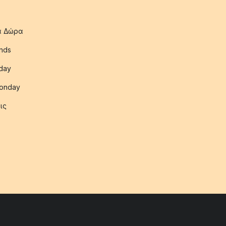
ια Δώρα
nds
iday
onday
ις