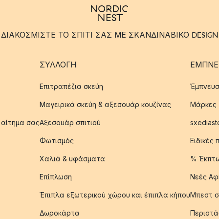
ΔΙΑΚΟΣΜΙΣΤΕ ΤΟ ΣΠΙΤΙ ΣΑΣ ΜΕ ΣΚΑΝΔΙΝΑΒΙΚΟ DESIGN
ΣΥΛΛΟΓΉ
ΈΜΠΝΕ
Επιτραπέζια σκεύη
Έμπνευσ
Μαγειρικά σκεύη & αξεσουάρ κουζίνας
Μάρκες
 αίτημα σας
Αξεσουάρ σπιτιού
sxediast
Φωτισμός
Ειδικές
Χαλιά & υφάσματα
% Έκπτ
Επίπλωση
Νεές Αφ
Έπιπλα εξωτερικού χώρου και έπιπλα κήπου
Μπεστ σ
Δωροκάρτα
Περιστά