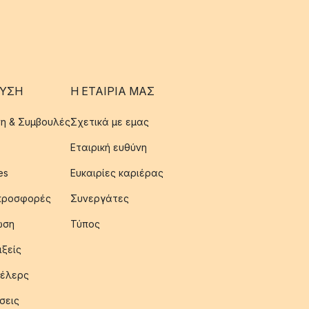
ΥΣΗ
Η ΕΤΑΊΡΙΑ ΜΑΣ
η & Συμβουλές
Σχετικά με εμας
Εταιρική ευθύνη
es
Ευκαιρίες καριέρας
 προσφορές
Συνεργάτες
ωση
Τύπος
ιξείς
έλερς
σεις