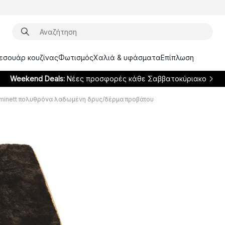
ξεσουάρ κουζίνας
Φωτισμός
Χαλιά & υφάσματα
Επίπλωση
Weekend Deals:
Νέες προσφορές κάθε Σαββατοκύριακο
minett πολυθρόνα λαδωμένη δρυς/δέρμα προβάτου