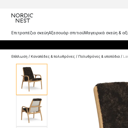
Επιτραπέζια σκεύη
Αξεσουάρ σπιτιού
Μαγειρικά σκεύη & α
Επίπλωση
/
Καναπέδες & πολυθρόνες
/
Πολυθρόνες & υποπόδια
/
La