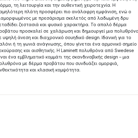
όρμα, τη λειτουργία και την αυθεντική χειροτεχνία. Η
αμηλότερη πλάτη προσφέρει πιο ανάλαφρη εμφάνιση, ενώ ο
ιαμορφωμένος με πρεσάρισμα σκελετός από λαδωμένη δρυ
εταδίδει ζεστασιά και φυσικό χαρακτήρα. Το απαλό δέρμα
ροβάτου προσκαλεί σε χαλάρωση και δημιουργεί μια πολυθρόν
ε υψηλή άνεση και διαχρονικό σουηδικό design. Ιδανική για το
αλόνι ή τη γωνιά ανάγνωσης, όπου γίνεται ένα αρμονικό σημείο
εκούρασης και αισθητικής. Η Laminett πολυθρόνα από Swedese
ίναι ένα εμβληματικό κομμάτι της σκανδιναβικής design – μια
ολυθρόνα με δέρμα προβάτου που συνδυάζει ομορφιά,
νθεκτικότητα και κλασική κομψότητα.