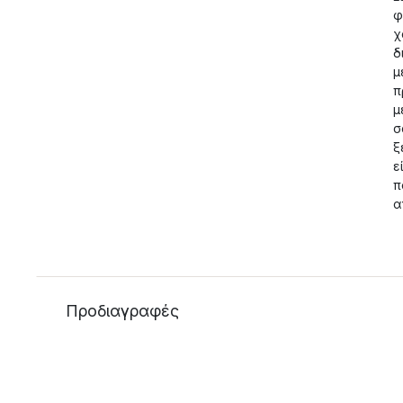
φ
χ
δ
μ
π
μ
σ
ξ
ε
π
α
Προδιαγραφές