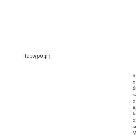
Περιγραφή
S
σ
δ
ε
α
π
λ
α
ω
Μ