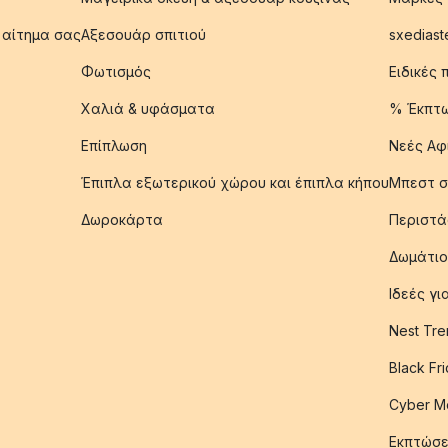
 αίτημα σας
Αξεσουάρ σπιτιού
sxediast
Φωτισμός
Ειδικές
Χαλιά & υφάσματα
% Έκπτ
Επίπλωση
Νεές Αφ
Έπιπλα εξωτερικού χώρου και έπιπλα κήπου
Μπεστ σ
Δωροκάρτα
Περιστά
Δωμάτιο
Ιδεές γ
Nest Tre
Black Fr
Cyber M
Εκπτώσε