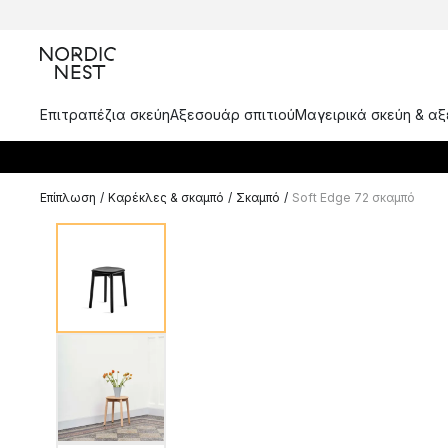
Επιτραπέζια σκεύη
Αξεσουάρ σπιτιού
Μαγειρικά σκεύη & α
Επίπλωση
/
Καρέκλες & σκαμπό
/
Σκαμπό
/
Soft Edge 72 σκαμπό