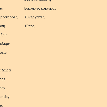
es
Ευκαιρίες καριέρας
 προσφορές
Συνεργάτες
ωση
Τύπος
ιξείς
έλερς
σεις
ια Δώρα
nds
iday
onday
ις