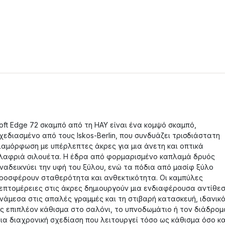
oft Edge 72 σκαμπό από τη HAY είναι ένα κομψό σκαμπό,
χεδιασμένο από τους Iskos‑Berlin, που συνδυάζει τρισδιάστατη
ιαμόρφωση με υπέρλεπτες άκρες για μια άνετη και οπτικά
λαφριά σιλουέτα. Η έδρα από φορμαρισμένο καπλαμά δρυός
ναδεικνύει την υφή του ξύλου, ενώ τα πόδια από μασίφ ξύλο
ροσφέρουν σταθερότητα και ανθεκτικότητα. Οι καμπύλες
επτομέρειες στις άκρες δημιουργούν μια ενδιαφέρουσα αντίθε
νάμεσα στις απαλές γραμμές και τη στιβαρή κατασκευή, ιδανικ
ς επιπλέον κάθισμα στο σαλόνι, το υπνοδωμάτιο ή τον διάδρομ
ια διαχρονική σχεδίαση που λειτουργεί τόσο ως κάθισμα όσο κα