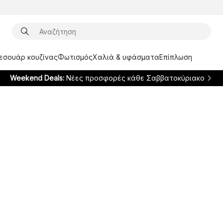
ξεσουάρ κουζίνας
Φωτισμός
Χαλιά & υφάσματα
Επίπλωση
Weekend Deals:
Νέες προσφορές κάθε Σαββατοκύριακο