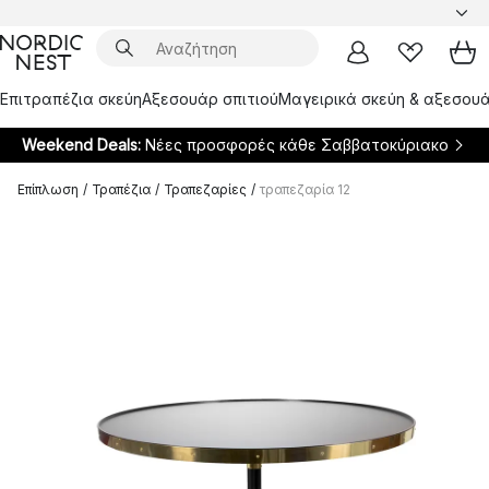
Επιτραπέζια σκεύη
Αξεσουάρ σπιτιού
Μαγειρικά σκεύη & αξεσουά
Weekend Deals:
Νέες προσφορές κάθε Σαββατοκύριακο
Επίπλωση
/
Τραπέζια
/
Τραπεζαρίες
/
τραπεζαρία 12