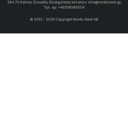
394 70 Kalmar, Σουηδία, Εξυπηρέτηση πελατών: info@nordicnest.gr,
Τηλ. αρ: +46108085004
© 2002 - 2026 Copyright Nordic Nest AB