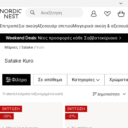
Επιτραπέζια σκεύη
Αξεσουάρ σπιτιού
Μαγειρικά σκεύη & αξεσουά
Weekend Deals:
Νέες προσφορές κάθε Σαββατοκύριακο
Μάρκες
/
Satake
/
Kuro
Satake Kuro
Φίλτρο
Σε απόθεμα
Κατηγορίες
Χρώματ
11
αποτελέσματα ταξινομημένα κατά
Δημοτικότητα
ΕΚΠΤΩΣΗ
ΕΚΠΤΩΣΗ
-20%
-21%