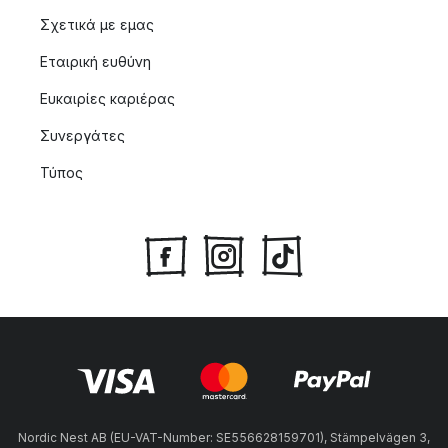
Σχετικά με εμας
Εταιρική ευθύνη
Ευκαιρίες καριέρας
Συνεργάτες
Τύπος
Nordic Nest AB (EU-VAT-Number: SE556628159701), Stämpelvägen 3,